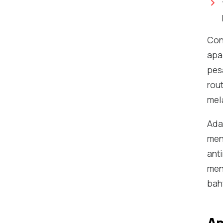
Con
apa
pes
rou
mela
Ada
men
ant
men
bah