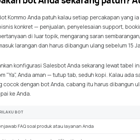
akah bot Anda sekarang patuh? A
Bot Kommo Anda patuh kalau setiap percakapan yang ia j
bisnis konkret — penjualan, penyelesaian support, book
pertanyaan di luar topik, mengarang saran sembarangan, 
masuk larangan dan harus dibangun ulang sebelum 15 Ja
ankan konfigurasi Salesbot Anda sekarang lewat tabel in
om "Ya", Anda aman — tutup tab, seduh kopi. Kalau ada sa
g cocok dengan bot Anda, cabang itu harus dibangun u
pai ke Anda.
RILAKU BOT
njawab FAQ soal produk atau layanan Anda