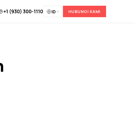
+1 (930) 300-1110
ID
HUBUNGI KAMI
n