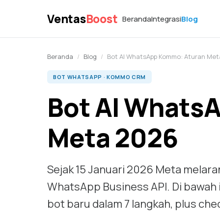
Ventas
Boost
Beranda
Integrasi
Blog
Beranda
/
Blog
/
Bot AI WhatsApp Kommo: Aturan Met
BOT WHATSAPP · KOMMO CRM
Bot AI Whats
Meta 2026
Sejak 15 Januari 2026 Meta melaran
WhatsApp Business API. Di bawah in
bot baru dalam 7 langkah, plus che