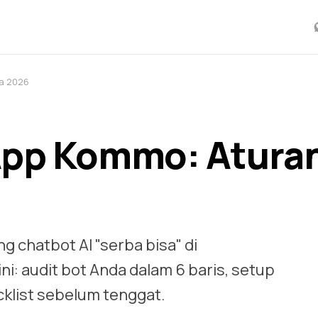
a 2026
App Kommo: Atura
g chatbot AI "serba bisa" di
i: audit bot Anda dalam 6 baris, setup
cklist sebelum tenggat.