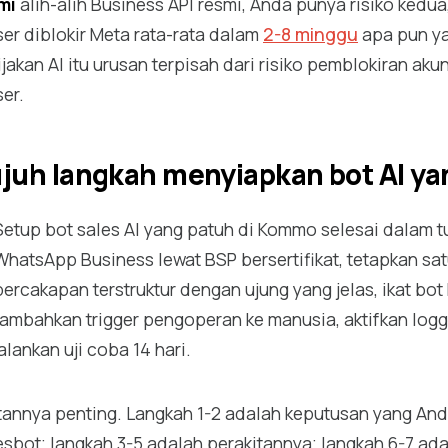
mi
alih-alih Business API resmi, Anda punya risiko kedua,
ser diblokir Meta rata-rata dalam
2-8 minggu
apa pun ya
ijakan AI itu urusan terpisah dari risiko pemblokiran 
er.
juh langkah menyiapkan bot AI y
Setup bot sales AI yang patuh di Kommo selesai dalam 
WhatsApp Business lewat BSP bersertifikat, tetapkan sat
percakapan terstruktur dengan ujung yang jelas, ikat bo
tambahkan trigger pengoperan ke manusia, aktifkan logg
jalankan uji coba 14 hari.
tannya penting. Langkah 1-2 adalah keputusan yang An
esbot; langkah 3-5 adalah perakitannya; langkah 6-7 ad