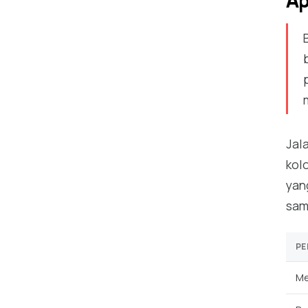
Ap
Jal
kol
yan
sam
PE
Me