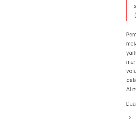
Pem
mel
yai
men
vol
pel
AI 
Dua