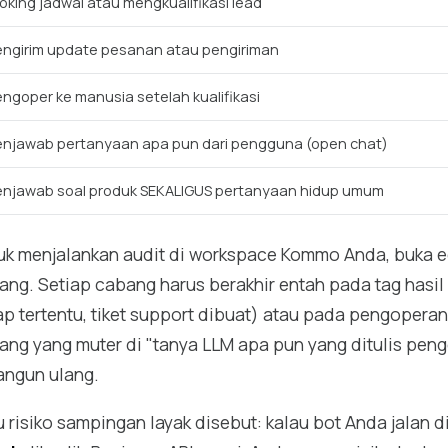
oking jadwal atau mengkualifikasi lead
ngirim update pesanan atau pengiriman
ngoper ke manusia setelah kualifikasi
njawab pertanyaan apa pun dari pengguna (open chat)
njawab soal produk SEKALIGUS pertanyaan hidup umum
uk menjalankan audit di workspace Kommo Anda, buka ed
ang. Setiap cabang harus berakhir entah pada tag hasil (
ap tertentu, tiket support dibuat) atau pada pengopera
ang yang muter di "tanya LLM apa pun yang ditulis pen
angun ulang.
u risiko sampingan layak disebut: kalau bot Anda jalan d