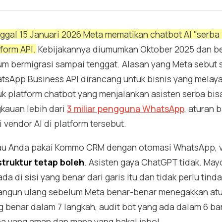
ggal 15 Januari 2026 Meta mematikan chatbot AI "serba
tform API.
Kebijakannya diumumkan Oktober 2025 dan ber
um bermigrasi sampai tenggat. Alasan yang Meta sebut
tsApp Business API dirancang untuk bisnis yang melaya
uk platform chatbot yang menjalankan asisten serba bisa 
gkauan lebih dari
3 miliar pengguna WhatsApp
, aturan 
 vendor AI di platform tersebut.
au Anda pakai Kommo CRM dengan otomasi WhatsApp, v
struktur tetap boleh
. Asisten gaya ChatGPT tidak. May
da di sisi yang benar dari garis itu dan tidak perlu tin
angun ulang sebelum Meta benar-benar menegakkan atur
g benar dalam 7 langkah, audit bot yang ada dalam 6 ba
a yang aman dan mana yang bakal jebol.