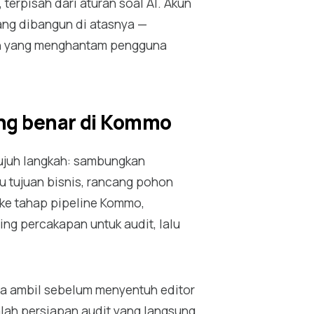
 terpisah dari aturan soal AI. Akun
ng dibangun di atasnya —
akun yang menghantam pengguna
ang benar di Kommo
tujuh langkah: sambungkan
u tujuan bisnis, rancang pohon
t ke tahap pipeline Kommo,
ing percakapan untuk audit, lalu
da ambil sebelum menyentuh editor
alah persiapan audit yang langsung