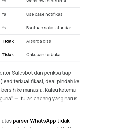
Ya
Workflow terstruktur
Ya
Use case notifikasi
Ya
Bantuan sales standar
Tidak
AI serba bisa
Tidak
Cakupan terbuka
itor Salesbot dan periksa tiap
lead terkualifikasi, deal pindah ke
n bersih ke manusia. Kalau ketemu
gguna" — itulah cabang yang harus
i atas
parser WhatsApp tidak