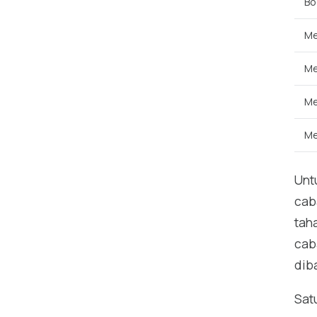
Bo
Me
Me
Me
Me
Unt
cab
tah
cab
dib
Sat