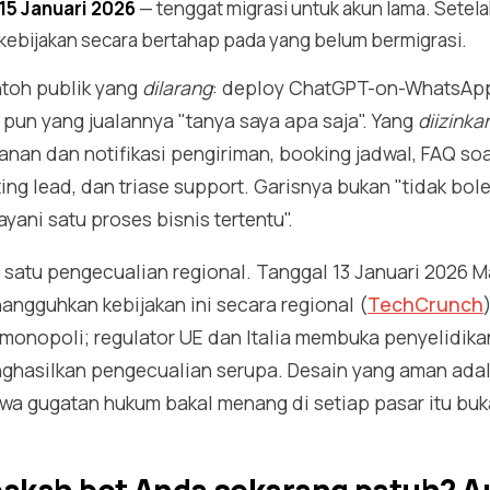
15 Januari 2026
— tenggat migrasi untuk akun lama. Setel
kebijakan secara bertahap pada yang belum bermigrasi.
toh publik yang
dilarang
: deploy ChatGPT-on-WhatsApp
 pun yang jualannya "tanya saya apa saja". Yang
diizinka
anan dan notifikasi pengiriman, booking jadwal, FAQ so
ting lead, dan triase support. Garisnya bukan "tidak bol
yani satu proses bisnis tertentu".
 satu pengecualian regional. Tanggal 13 Januari 2026 
angguhkan kebijakan ini secara regional (
TechCrunch
imonopoli; regulator UE dan Italia membuka penyelidika
ghasilkan pengecualian serupa. Desain yang aman adala
wa gugatan hukum bakal menang di setiap pasar itu buka