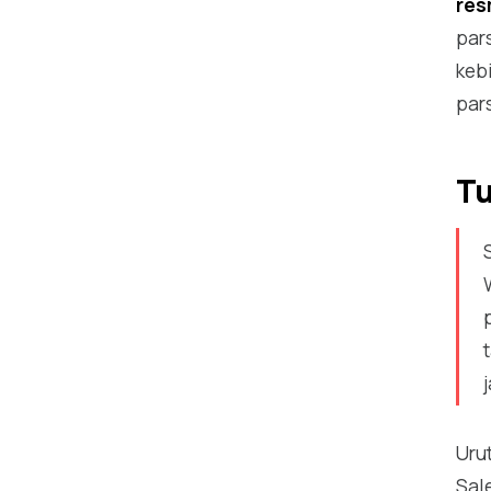
res
par
keb
pars
Tu
Uru
Sal