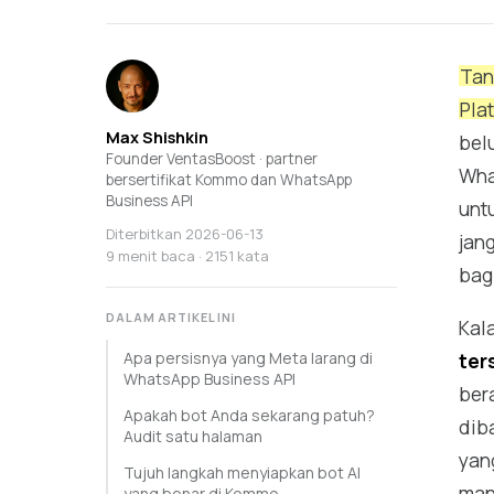
Tan
Pla
Max Shishkin
bel
Founder VentasBoost · partner
Wha
bersertifikat Kommo dan WhatsApp
Business API
unt
Diterbitkan
2026-06-13
jan
9 menit baca · 2151 kata
bagi
DALAM ARTIKEL INI
Kal
Apa persisnya yang Meta larang di
ter
WhatsApp Business API
bera
Apakah bot Anda sekarang patuh?
dib
Audit satu halaman
yan
Tujuh langkah menyiapkan bot AI
man
yang benar di Kommo