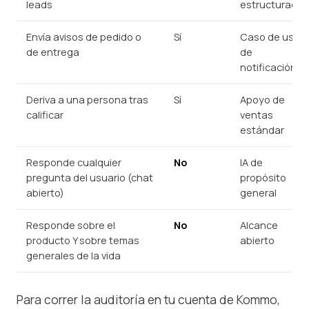
leads
estructurado
Envía avisos de pedido o
Sí
Caso de uso
de entrega
de
notificación
Deriva a una persona tras
Sí
Apoyo de
calificar
ventas
estándar
Responde cualquier
No
IA de
pregunta del usuario (chat
propósito
abierto)
general
Responde sobre el
No
Alcance
producto Y sobre temas
abierto
generales de la vida
Para correr la auditoría en tu cuenta de Kommo,