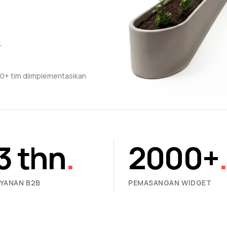
›
0+ tim diimplementasikan
3 thn
.
2000+
AYANAN B2B
PEMASANGAN WIDGET