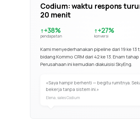
Codium: waktu respons turun 
20 menit
+38%
+27%
↑
↑
pendapatan
konversi
Kami menyederhanakan pipeline dari 19 ke 1
bidang Kommo CRM dari 42 ke 13. Enam tahap
Perusahaan ini kemudian diakuisisi SkyEng.
«Saya hampir berhenti — begitu rumitnya. Se
bekerja tanpa sistem ini.»
Elena, sales Codium