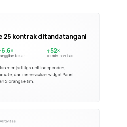
ke 25 kontrak ditandatangani
6.6×
52×
↑
↑
anggilan keluar
permintaan lead
an menjadi tiga unit independen,
emote, dan menerapkan widget Panel
h 2 orang ke tim.
Aktivitas