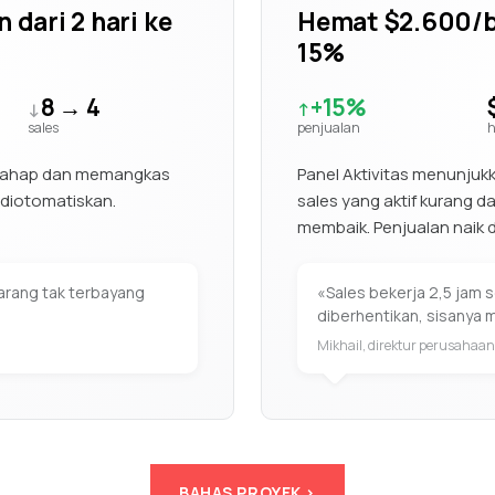
dari 2 hari ke
Hemat $2.600/b
15%
8 → 4
+15%
↓
↑
sales
penjualan
h
3 tahap dan memangkas
Panel Aktivitas menunjuk
 diotomatiskan.
sales yang aktif kurang da
membaik. Penjualan naik d
karang tak terbayang
«Sales bekerja 2,5 jam 
diberhentikan, sisanya 
Mikhail, direktur perusahaan
BAHAS PROYEK >