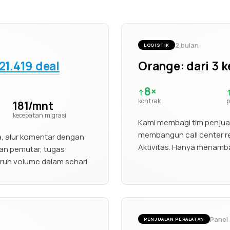
2 bulan
LOGISTIK
21.419 deal
Orange: dari 3 
8×
↑
kontrak
p
181/mnt
kecepatan migrasi
Kami membagi tim penjual
membangun call center r
, alur komentar dengan
Aktivitas. Hanya menamba
an pemutar, tugas
uh volume dalam sehari.
Panel 
PENJUALAN PERALATAN