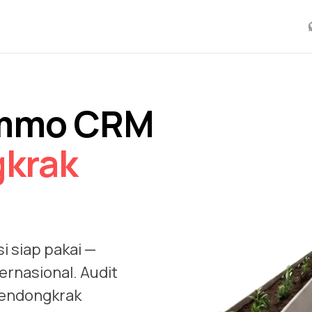
ommo CRM
krak
i siap pakai —
ernasional. Audit
 mendongkrak