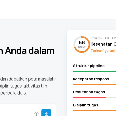
PRATINJAU LA
68
Kesehatan 
an Anda dalam
dari 100
Terkonfigurasi,
Struktur pipeline
k dan dapatkan peta masalah:
Kecepatan respons
plin tugas, aktivitas tim
Deal tanpa tugas
perbaiki dulu.
Disiplin tugas