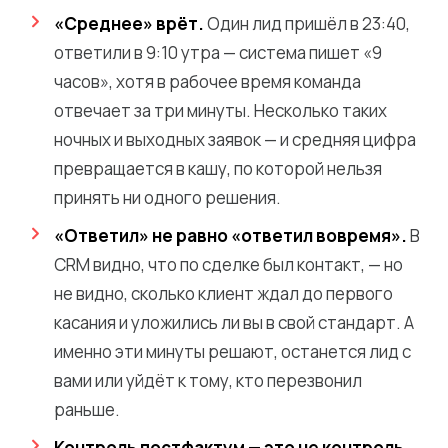
«Среднее» врёт.
Один лид пришёл в 23:40,
ответили в 9:10 утра — система пишет «9
часов», хотя в рабочее время команда
отвечает за три минуты. Несколько таких
ночных и выходных заявок — и средняя цифра
превращается в кашу, по которой нельзя
принять ни одного решения.
«Ответил» не равно «ответил вовремя».
В
CRM видно, что по сделке был контакт, — но
не видно, сколько клиент ждал до первого
касания и уложились ли вы в свой стандарт. А
именно эти минуты решают, останется лид с
вами или уйдёт к тому, кто перезвонил
раньше.
Контроль постфактум — это не контроль.