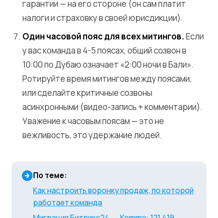
гарантии — на его стороне (он сам платит
налоги и страховку в своей юрисдикции).
Один часовой пояс для всех митингов.
Если
у вас команда в 4-5 поясах, общий созвон в
10:00 по Дубаю означает «2:00 ночи в Бали».
Ротируйте время митингов между поясами,
или сделайте критичные созвоны
асинхронными (видео-запись + комментарии).
Уважение к часовым поясам — это не
вежливость, это удержание людей.
По теме:
Как настроить воронку продаж, по которой
работает команда
Миграция Битрикс24 → Kommo: 121 419