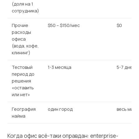
(доля на 1
сотрудника)
Прочие
$50 – $150/мес
$0
расходы
офиса
(вода, кофе,
клининг)
Тестовый
1-3 месяца
5-7 дней
период до
решения
«оставить
или нет»
География
один город
весь мир
найма
Когда офис всё-таки оправдан: enterprise-