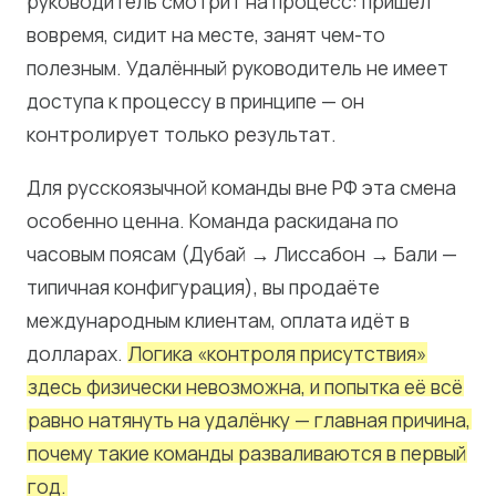
руководитель смотрит на процесс: пришёл
вовремя, сидит на месте, занят чем-то
полезным. Удалённый руководитель не имеет
доступа к процессу в принципе — он
контролирует только результат.
Для русскоязычной команды вне РФ эта смена
особенно ценна. Команда раскидана по
часовым поясам (Дубай → Лиссабон → Бали —
типичная конфигурация), вы продаёте
международным клиентам, оплата идёт в
долларах.
Логика «контроля присутствия»
здесь физически невозможна, и попытка её всё
равно натянуть на удалёнку — главная причина,
почему такие команды разваливаются в первый
год.