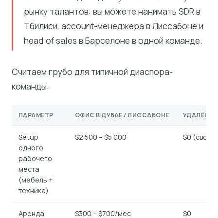
рынку талантов: вы можете нанимать SDR в
Тбилиси, account-менеджера в Лиссабоне и
head of sales в Барселоне в одной команде.
Считаем грубо для типичной диаспора-
команды:
ПАРАМЕТР
ОФИС В ДУБАЕ / ЛИССАБОНЕ
УДАЛЁНКА
Setup
$2 500 – $5 000
$0 (своё)
одного
рабочего
места
(мебель +
техника)
Аренда
$300 – $700/мес
$0