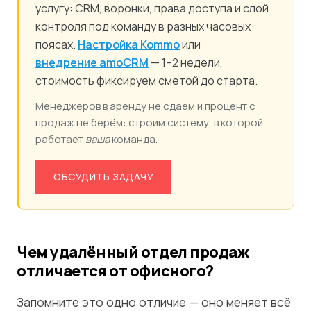
услугу: CRM, воронки, права доступа и слой
контроля под команду в разных часовых
поясах.
Настройка Kommo
или
внедрение amoCRM
— 1–2 недели,
стоимость фиксируем сметой до старта.
Менеджеров в аренду не сдаём и процент с
продаж не берём: строим систему, в которой
работает
ваша
команда.
ОБСУДИТЬ ЗАДАЧУ
Чем удалённый отдел продаж
отличается от офисного?
Запомните это одно отличие — оно меняет всё