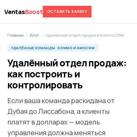
Ventas
Boost
ОСТАВИТЬ ЗАЯВКУ
Главная
/
Блог
/
Удалённый отдел продаж в Kommo CRM
УДАЛЁННЫЕ КОМАНДЫ · KOMMO И AMOCRM
Удалённый отдел продаж:
как построить и
контролировать
Если ваша команда раскидана от
Дубая до Лиссабона, а клиенты
платят в долларах — модель
управления должна меняться