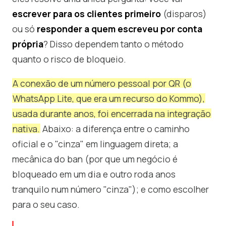
escrever para os clientes primeiro
(disparos)
ou só
responder a quem escreveu por conta
própria
? Disso dependem tanto o método
quanto o risco de bloqueio.
A conexão de um número pessoal por QR (o
WhatsApp Lite, que era um recurso do Kommo),
usada durante anos, foi encerrada na integração
nativa.
Abaixo: a diferença entre o caminho
oficial e o "cinza" em linguagem direta; a
mecânica do ban (por que um negócio é
bloqueado em um dia e outro roda anos
tranquilo num número "cinza"); e como escolher
para o seu caso.