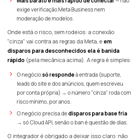
Mais barato e mais rápido de conectar
— não
exige verificação Meta Business nem
moderação de modelos.
Onde está o risco, sem rodeios: a conexão
"cinza" vai contra as regras da Meta, e
em
disparos para desconhecidos ela é banida
rápido
(pela mecânica acima). A regra é simples:
O negócio
só responde
à entrada (suporte,
leads do site e dos anúncios, quem escreveu
por conta própria) → o número "cinza" roda com
risco mínimo, por anos.
O negócio precisa de
disparos para base fria
→ só Cloud API, senão o ban é questão de dias.
O integrador é obrigado a deixar isso claro: não