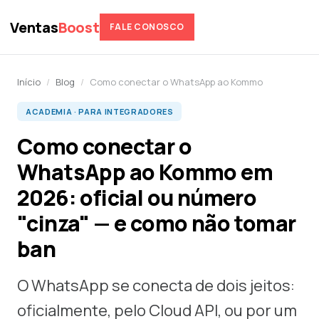
Ventas
Boost
FALE CONOSCO
Início
/
Blog
/
Como conectar o WhatsApp ao Kommo
ACADEMIA · PARA INTEGRADORES
Como conectar o
WhatsApp ao Kommo em
2026: oficial ou número
"cinza" — e como não tomar
ban
O WhatsApp se conecta de dois jeitos:
oficialmente, pelo Cloud API, ou por um