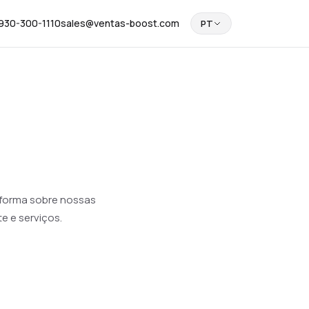
 930-300-1110
sales@ventas-boost.com
PT
informa sobre nossas
e e serviços.