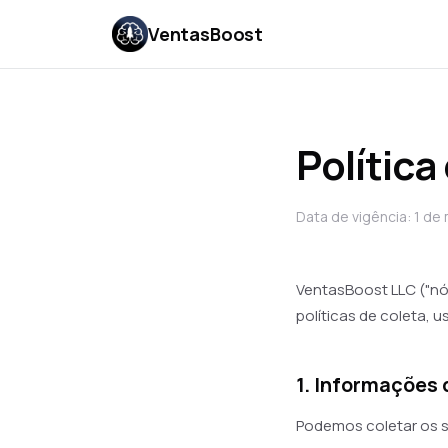
VentasBoost
Política
Data de vigência: 1 d
VentasBoost LLC ("nós
políticas de coleta, 
1. Informações
Podemos coletar os s