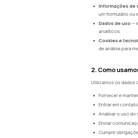
Informações de 
um formulário ou
Dados de uso
— e
analíticos.
Cookies e tecno
de análise para m
2. Como usamo
Utilizamos os dados c
Fornecer e manter
Entrar em contato
Analisar o uso do 
Enviar comunicaç
Cumprir obrigaçõe