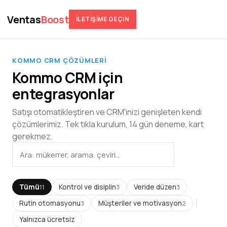
Ventas
Boost
İLETIŞIME GEÇIN
KOMMO CRM ÇÖZÜMLERI
Kommo CRM için
entegrasyonlar
Satışı otomatikleştiren ve CRM'inizi genişleten kendi
çözümlerimiz. Tek tıkla kurulum, 14 gün deneme, kart
gerekmez.
Tümü
Kontrol ve disiplin
Veride düzen
11
3
3
Rutin otomasyonu
Müşteriler ve motivasyon
3
2
Yalnızca ücretsiz