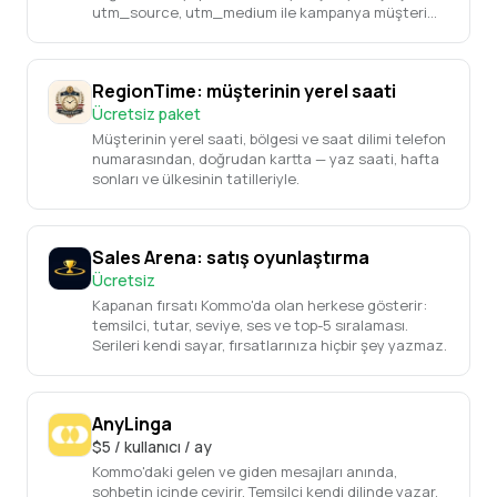
utm_source, utm_medium ile kampanya müşteri
kartına düşer. Ayrıca akışta bir not ve filtrelemek
için etiket.
RegionTime: müşterinin yerel saati
Ücretsiz paket
Müşterinin yerel saati, bölgesi ve saat dilimi telefon
numarasından, doğrudan kartta — yaz saati, hafta
sonları ve ülkesinin tatilleriyle.
Sales Arena: satış oyunlaştırma
Ücretsiz
Kapanan fırsatı Kommo'da olan herkese gösterir:
temsilci, tutar, seviye, ses ve top-5 sıralaması.
Serileri kendi sayar, fırsatlarınıza hiçbir şey yazmaz.
AnyLinga
$5 / kullanıcı / ay
Kommo'daki gelen ve giden mesajları anında,
sohbetin içinde çevirir. Temsilci kendi dilinde yazar,