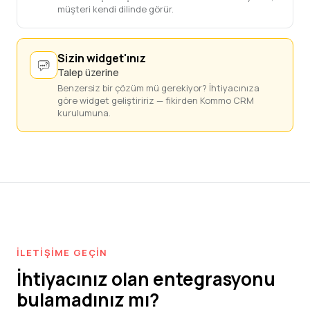
müşteri kendi dilinde görür.
Sizin widget'ınız
Talep üzerine
Benzersiz bir çözüm mü gerekiyor? İhtiyacınıza
göre widget geliştiririz — fikirden Kommo CRM
kurulumuna.
İLETIŞIME GEÇIN
İhtiyacınız olan entegrasyonu
bulamadınız mı?