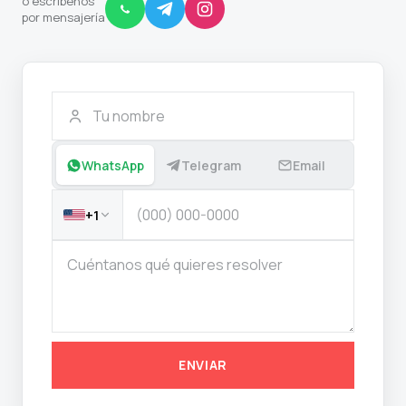
o escríbenos
por mensajería
WhatsApp
Telegram
Email
+1
ENVIAR